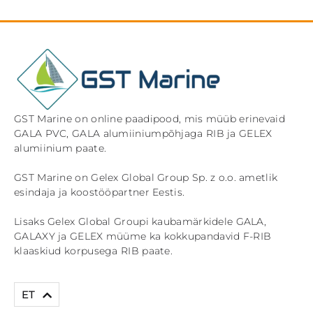
GST Marine on online paadipood, mis müüb erinevaid
GALA PVC, GALA alumiiniumpõhjaga RIB ja GELEX
alumiinium paate.
GST Marine on Gelex Global Group Sp. z o.o. ametlik
esindaja ja koostööpartner Eestis.
Lisaks Gelex Global Groupi kaubamärkidele GALA,
GALAXY ja GELEX müüme ka kokkupandavid F-RIB
klaaskiud korpusega RIB paate.
EN
ET