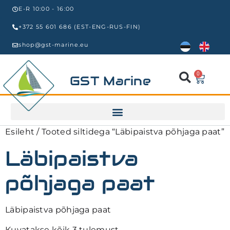
E-R 10:00 - 16:00
+372 55 601 686 (EST-ENG-RUS-FIN)
shop@gst-marine.eu
0
GST Marine
Esileht
/ Tooted siltidega “Läbipaistva põhjaga paat”
Läbipaistva
põhjaga paat
Läbipaistva põhjaga paat
Kuvatakse kõik 3 tulemust