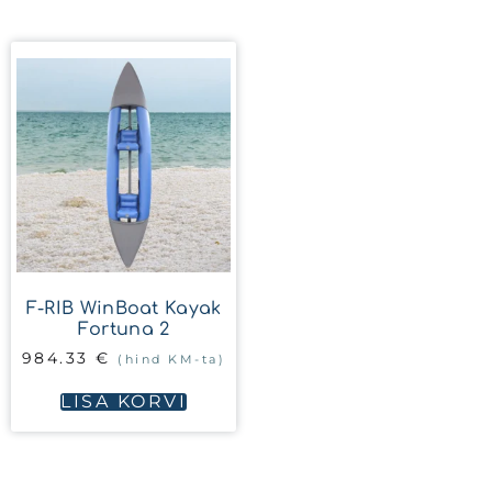
F-RIB WinBoat Kayak
Fortuna 2
984.33
€
(hind KM-ta)
LISA KORVI