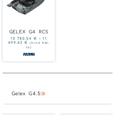
GELEX G4 RCS
10 780.54
€
–
11
499.42
€
(hind KM-
ta)
VALI
Gelex G4.5