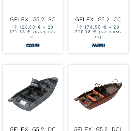
GELEX G5.2 SC
GELEX G5.2 CC
19 126.00
€
–
20
19 174.55
€
–
20
171.63
€
220.18
€
(hind KM-
(hind KM-
ta)
ta)
VALI
VALI
GELEX G5.2 DC
GELEX G5.2 DCL