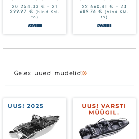
20 254.33
€
–
21
22 660.81
€
–
23
299.97
€
689.76
€
(hind KM-
(hind KM-
ta)
ta)
VALI
VALI
Gelex uued mudelid
UUS! 2025
UUS! VARSTI
MÜÜGIL.