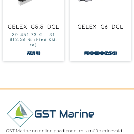
GELEX G5.5 DCL
GELEX G6 DCL
30 451.73
€
–
31
812.36
€
(hind KM-
ta)
VALI
LOE EDASI
GST Marine on online paadipood, mis müüb erinevaid