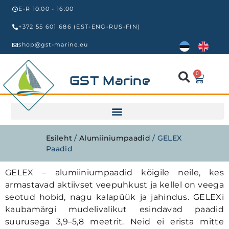
E-R 10:00 - 16:00
+372 55 601 686 (EST-ENG-RUS-FIN)
shop@gst-marine.eu
0
GST Marine
Esileht
/
Alumiiniumpaadid
/ GELEX
Paadid
GELEX – alumiiniumpaadid kõigile neile, kes
armastavad aktiivset veepuhkust ja kellel on veega
seotud hobid, nagu kalapüük ja jahindus. GELEXi
kaubamärgi mudelivalikut esindavad paadid
suurusega 3,9–5,8 meetrit. Neid ei erista mitte