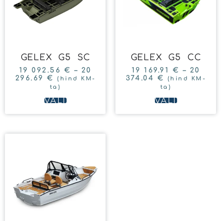
GELEX G5 SC
GELEX G5 CC
19 092.56
€
–
20
19 169.91
€
–
20
296.69
€
374.04
€
(hind KM-
(hind KM-
ta)
ta)
VALI
VALI