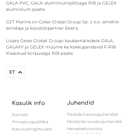
GALA PVC, GALA alumiiniumpõhjaga RIB ja GELEX
alumiinium paate.
GST Marine on Gelex Global Group Sp. z o.o. ametlik
esindaja ja koostööpartner Eestis.
Lisaks Gelex Global Groupi kaubamärkidele GALA,
GALAXY ja GELEX müüme ka kokkupandavid F-RIB
klaaskiud korpusega RIB paate.
EN
ET
Juhendid
Kasulik info
Paatide kasutusjuhendid
Kontakt
Mootorite kaustusjuhendid
Privaatsuspoliitika
Mereelektroonika
Kasutustingimused