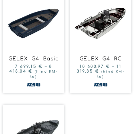
GELEX G4 Basic
GELEX G4 RC
7 699.15
€
–
8
10 600.97
€
–
11
418.04
€
319.85
€
(hind KM-
(hind KM-
ta)
ta)
VALI
VALI