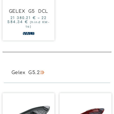
GELEX G5 DCL
21 380.21
€
–
22
584.34
€
(hind KM-
ta)
VALI
Gelex G5.2