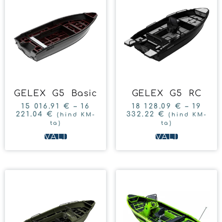
GELEX G5 Basic
GELEX G5 RC
15 016.91
€
–
16
18 128.09
€
–
19
221.04
€
332.22
€
(hind KM-
(hind KM-
ta)
ta)
VALI
VALI