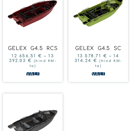
GELEX G4.5 RCS
GELEX G4.5 SC
12 656.51
€
–
13
13 578.71
€
–
14
392.03
€
314.24
€
(hind KM-
(hind KM-
ta)
ta)
VALI
VALI