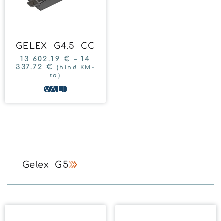
GELEX G4.5 CC
13 602.19
€
–
14
337.72
€
(hind KM-
ta)
VALI
Gelex G5