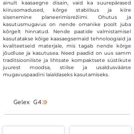
ainult kaasaegne disain, vaid ka suurepärased
kiirusomadused, kõrge stabiilsus ja kiire
sisenemine planeerimisrežiimi. Ohutus ja
kasutusmugavus on nende omanike poolt juba
kõrgelt hinnatud. Nende paatide valmistamisel
kasutatakse kõige kaasaegsemaid tehnoloogiaid ja
kvaliteetseid materjale, mis tagab nende kõrge
jõudluse ja kasutusea. Need paadid on uus samm
traditsiooniliste ja lihtsate kompaktsete süstikute
juurest moodsa, stiilse ja usaldusväärse
mugavuspaadini laialdaseks kasutamiseks.
Gelex G4