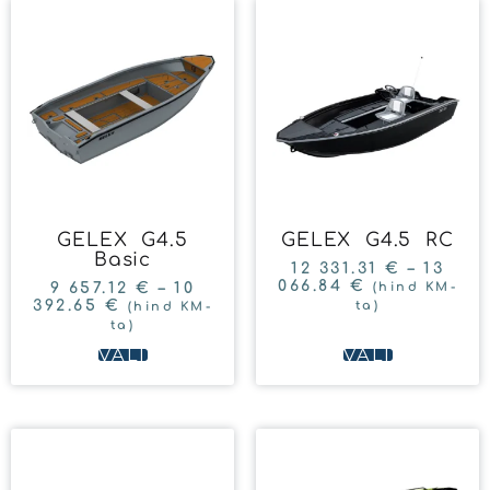
GELEX G4.5
GELEX G4.5 RC
Basic
12 331.31
€
–
13
066.84
€
9 657.12
€
–
10
(hind KM-
392.65
€
ta)
(hind KM-
ta)
VALI
VALI