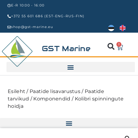
E-R 10:00 - 16:00
+372 55 601 686 (EST-ENG-RUS-FIN)
shop@gst-marine.eu
0
GST Marine
Esileht
/
Paatide lisavarustus
/
Paatide
tarvikud
/
Komponendid
/ Kolibri spinningute
hoidja