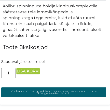
Kolibri spinningute hoidja kinnituskomplektile
säästetakse teie lemmikõngede ja
spinningutega tegelemist, kuid ei võta ruumi.
Kronsteini saab paigaldada kõikjale – rõdule,
garaaži, sahvrisse ja igas asendis – horisontaalselt,
vertikaalselt lakke.
Toote üksikasjad
Saadaval järeltellimisel
LISA KORVI
Kui kaup on märgitud laost otsas ja ostusoov on suur, siis
küsige saadavust siit