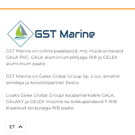
GST Marine on online paadipood, mis müüb erinevaid
GALA PVC, GALA alumiiniumpõhjaga RIB ja GELEX
alumiinium paate.
GST Marine on Gelex Global Group Sp. z o.o. ametlik
esindaja ja koostööpartner Eestis.
Lisaks Gelex Global Groupi kaubamärkidele GALA,
GALAXY ja GELEX müüme ka kokkupandavid F-RIB
klaaskiud korpusega RIB paate.
EN
ET