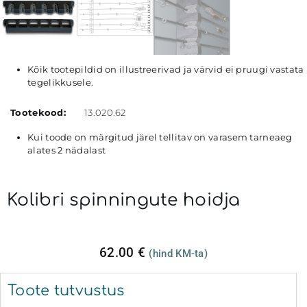
Kõik tootepildid on illustreerivad ja värvid ei pruugi vastata
tegelikkusele.
Tootekood:
13.020.62
Kui toode on märgitud järel tellitav on varasem tarneaeg
alates 2 nädalast
Kolibri spinningute hoidja
62.00
€
(hind KM-ta)
Toote tutvustus