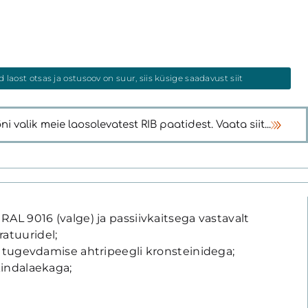
laost otsas ja ostusoov on suur, siis küsige saadavust siit
 valik meie laosolevatest RIB paatidest. Vaata siit...
L 9016 (valge) ja passiivkaitsega vastavalt
atuuridel;
a tugevdamise ahtripeegli kronsteinidega;
 kindalaekaga;