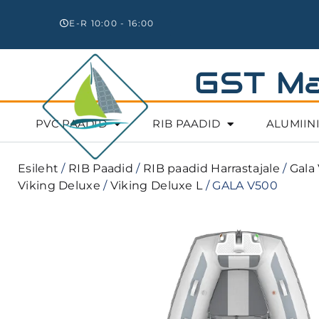
E-R 10:00 - 16:00
GST Ma
PVC PAADID
RIB PAADID
ALUMIIN
Esileht
/
RIB Paadid
/
RIB paadid Harrastajale
/
Gala
Viking Deluxe
/
Viking Deluxe L
/ GALA V500