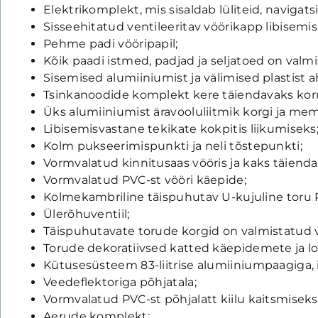
Elektrikomplekt, mis sisaldab lüliteid, navigatsi
Sisseehitatud ventileeritav vöörikapp libisemis
Pehme padi vööripapil;
Kõik paadi istmed, padjad ja seljatoed on val
Sisemised alumiiniumist ja välimised plastist 
Tsinkanoodide komplekt kere täiendavaks korr
Üks alumiiniumist äravooluliitmik korgi ja me
Libisemisvastane tekikate kokpitis liikumiseks
Kolm pukseerimispunkti ja neli tõstepunkti;
Vormvalatud kinnitusaas vööris ja kaks täiendav
Vormvalatud PVC-st vööri käepide;
Kolmekambriline täispuhutav U-kujuline toru P
Ülerõhuventiil;
Täispuhutavate torude korgid on valmistatud 
Torude dekoratiivsed katted käepidemete ja l
Kütusesüsteem 83-liitrise alumiiniumpaagiga, 
Veedeflektoriga põhjatala;
Vormvalatud PVC-st põhjalatt kiilu kaitsmiseks
Aerude komplekt;