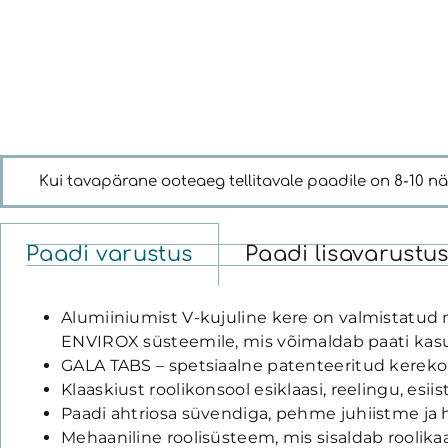
Kui tavapärane ooteaeg tellitavale paadile on 8-10 näda
Paadi varustus
Paadi lisavarustu
Alumiiniumist V-kujuline kere on valmistatud 
ENVIROX süsteemile, mis võimaldab paati kasu
GALA TABS – spetsiaalne patenteeritud kerekon
Klaaskiust roolikonsool esiklaasi, reelingu, esii
Paadi ahtriosa süvendiga, pehme juhiistme ja 
Mehaaniline roolisüsteem, mis sisaldab roolikaabl