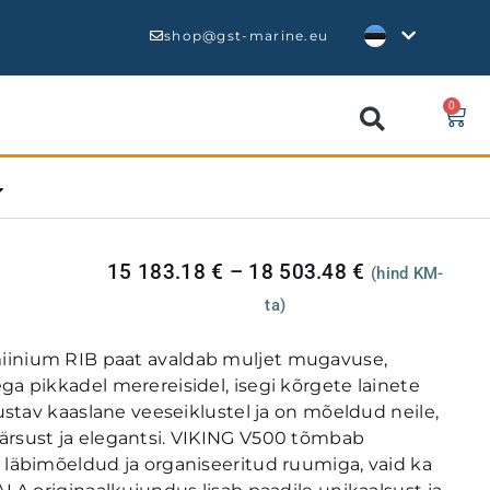
shop@gst-marine.eu
0
15 183.18
€
–
18 503.48
€
(hind KM-
ta)
iinium RIB paat avaldab muljet mugavuse,
ga pikkadel merereisidel, isegi kõrgete lainete
 ustav kaaslane veeseiklustel ja on mõeldud neile,
ärsust ja elegantsi. VIKING V500 tõmbab
 läbimõeldud ja organiseeritud ruumiga, vaid ka