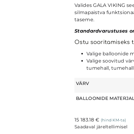
Valides GALA VIKING seeri
silmapaistva funktsiona
taseme.
Standardvarustuses o
Ostu sooritamiseks t
Valige balloonide 
Valige soovitud värv
tumehall, tumehall
VÄRV
BALLOONIDE MATERJA
15 183.18
€
(hind KM-ta)
Saadaval järeltellimisel