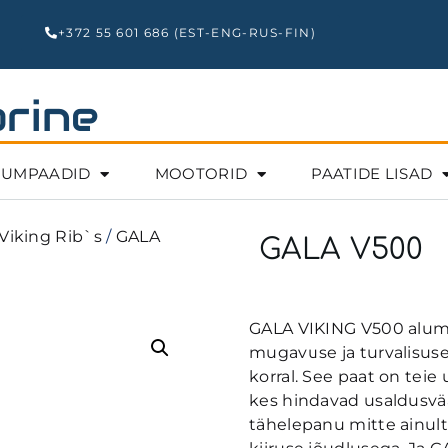
+372 55 601 686 (EST-ENG-RUS-FIN)
rine
IUMPAADID
MOOTORID
PAATIDE LISAD
 Viking Rib`s
/
GALA
GALA V500
GALA VIKING V500 alum
mugavuse ja turvalisuse
korral. See paat on teie
kes hindavad usaldusvä
tähelepanu mitte ainult