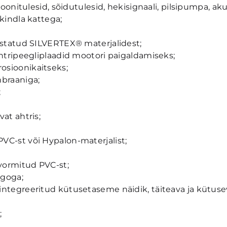
oonitulesid, sõidutulesid, hekisignaali, pilsipumpa, aku l
kindla kattega;
mistatud SILVERTEX® materjalidest;
ahtripeegliplaadid mootori paigaldamiseks;
osioonikaitseks;
mbraaniga;
;
at ahtris;
VC-st või Hypalon-materjalist;
vormitud PVC-st;
ogoga;
integreeritud kütusetaseme näidik, täiteava ja kütuse
;