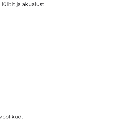
ülitit ja akualust;
voolikud.