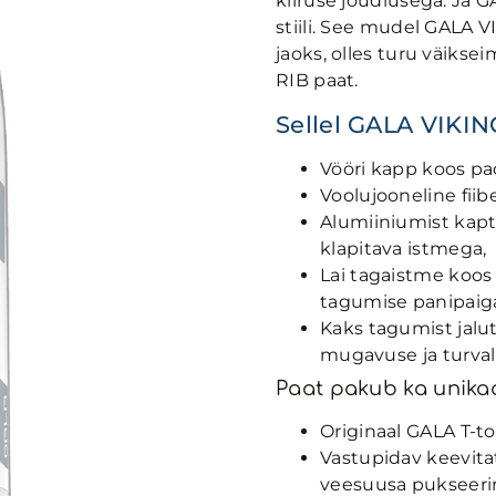
kiiruse jõudlusega. Ja G
stiili. See mudel GALA VI
jaoks, olles turu väikse
RIB paat.
Sellel GALA VIKIN
Vööri kapp koos pad
Voolujooneline fiib
Alumiiniumist kapt
klapitava istmega,
Lai tagaistme koos 
tagumise panipaig
Kaks tagumist jalu
mugavuse ja turval
Paat pakub ka unikaal
Originaal GALA T-to
Vastupidav keevita
veesuusa pukseeri