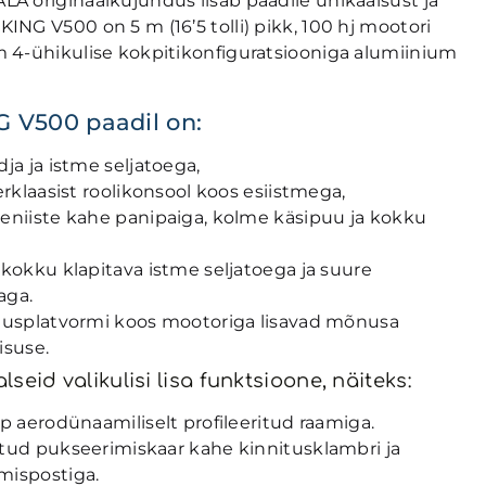
ALA originaalkujundus lisab paadile unikaalsust ja
KING V500 on 5 m (16’5 tolli) pikk, 100 hj mootori
im 4-ühikulise kokpitikonfiguratsiooniga alumiinium
G V500 paadil on:
ja ja istme seljatoega,
erklaasist roolikonsool koos esiistmega,
eniiste kahe panipaiga, kolme käsipuu ja kokku
kokku klapitava istme seljatoega ja suure
aga.
tusplatvormi koos mootoriga lisavad mõnusa
isuse.
seid valikulisi lisa funktsioone, näiteks:
p aerodünaamiliselt profileeritud raamiga.
tud pukseerimiskaar kahe kinnitusklambri ja
mispostiga.