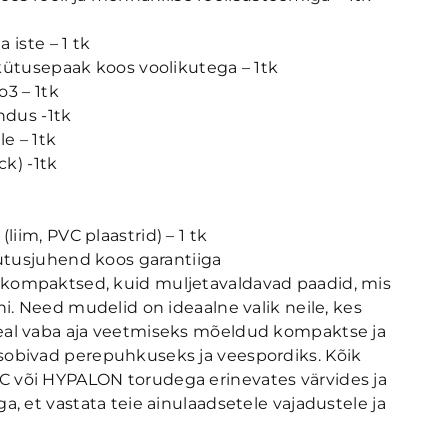
 iste – 1 tk
kütusepaak koos voolikutega – 1tk
o3 – 1tk
dus -1tk
le – 1tk
k) -1tk
im, PVC plaastrid) – 1 tk
tusjuhend koos garantiiga
 kompaktsed, kuid muljetavaldavad paadid, mis
oni. Need mudelid on ideaalne valik neile, kes
peal vaba aja veetmiseks mõeldud kompaktse ja
sobivad perepuhkuseks ja veespordiks. Kõik
C või HYPALON torudega erinevates värvides ja
ga, et vastata teie ainulaadsetele vajadustele ja