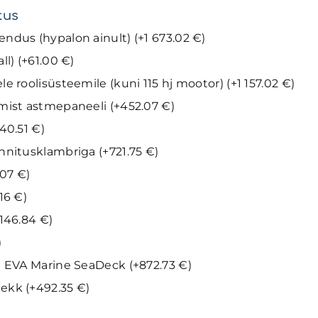
tus
endus (hypalon ainult)
(+
1 673.02
€
)
all)
(+
61.00
€
)
le roolisüsteemile (kuni 115 hj mootor)
(+
1 157.02
€
)
gmist astmepaneeli
(+
452.07
€
)
140.51
€
)
innitusklambriga
(+
721.75
€
)
1.07
€
)
.16
€
)
146.84
€
)
)
ad EVA Marine SeaDeck
(+
872.73
€
)
tekk
(+
492.35
€
)