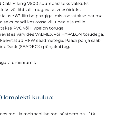
Gala Viking V500 suurepäraseks valikuks
ideks või lihtsalt mugavaks veesõiduks.
ialuse 83-liitrise paagiga, mis asetatakse parima
iseks paadi keskossa kiilu peale ja mille
takse PVC või Hypalon toruga.
rinevates värvides VALMEX või HYPALON torudega,
 keevitatud HFW seadmetega. Paadi põhja saab
rineDeck (SEADECK) põhjakattega.
ga, alumiinium kiil
 lomplekti kuulub:
oos rooli ja mehhanilise roolisüsteemiga – 1tk