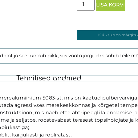
LISA KORVI
Kui kaup on märgitud 
lat ja see tundub pikk, siis vaata järgi, ehk sobib teile mõni
s
Tehnilised andmed
merealumiinium 5083-st, mis on kaetud pulbervärviga RA
tada agressiivses merekeskkonnas ja kõrgetel temper
struktsioon, mis näeb ette ahtripeegli laiendamise j
stme ja seljatoe, roostevabast terasest topsihoidjate ja
hoiukastiga;
it, käigukasti ja rooliratast;