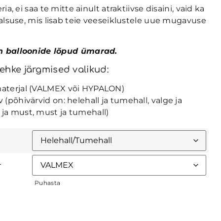
a, ei saa te mitte ainult atraktiivse disaini, vaid ka
alsuse, mis lisab teie veeseiklustele uue mugavuse
n balloonide lõpud ümarad.
ehke järgmised valikud:
materjal (VALMEX või HYPALON)
 (põhivärvid on: helehall ja tumehall, valge ja
 ja must, must ja tumehall)
L
Puhasta