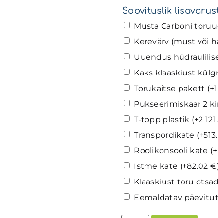
Soovituslik lisavarus
Musta Carboni toruu
Kerevärv (must või h
Uuendus hüdraulilise
Kaks klaaskiust kül
Torukaitse pakett
(+
Pukseerimiskaar 2 k
T-topp plastik
(+
2 12
Transpordikate
(+
513
Roolikonsooli kate
(+
Istme kate
(+
82.02
€
Klaaskiust toru ots
Eemaldatav päevitu