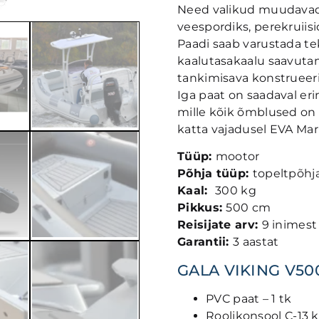
Need valikud muudavad 
veespordiks, perekruiis
Paadi saab varustada tek
kaalutasakaalu saavutam
tankimisava konstrueeri
Iga paat on saadaval e
mille kõik õmblused on
katta vajadusel EVA Ma
Tüüp:
mootor
Põhja tüüp:
topeltpõhja
Kaal:
300 kg
Pikkus:
500 cm
Reisijate arv:
9 inimest
Garantii:
3 aastat
GALA VIKING V500
PVC paat – 1 tk
Roolikonsool C-13 k