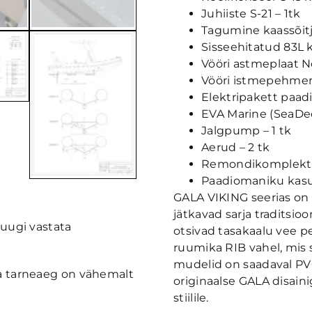
Juhiiste S-21 – 1tk
Tagumine kaassõitja
Sisseehitatud 83L 
Vööri astmeplaat N
Vööri istmepehmen
Elektripakett paadi
EVA Marine (SeaDec
Jalgpump – 1 tk
Aerud – 2 tk
Remondikomplekt (li
Paadiomaniku kasu
GALA VIKING seerias on
jätkavad sarja traditsio
pruugi vastata
otsivad tasakaalu vee 
ruumika RIB vahel, mis 
mudelid on saadaval PV
 ja tarneaeg on vähemalt
originaalse GALA disaini
stiilile.